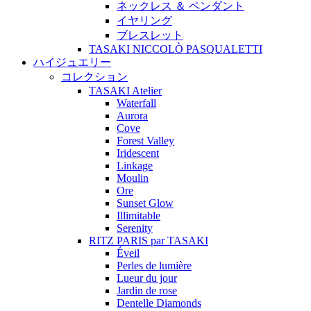
ネックレス ＆ ペンダント
イヤリング
ブレスレット
TASAKI NICCOLÒ PASQUALETTI
ハイジュエリー
コレクション
TASAKI Atelier
Waterfall
Aurora
Cove
Forest Valley
Iridescent
Linkage
Moulin
Ore
Sunset Glow
Illimitable
Serenity
RITZ PARIS par TASAKI
Éveil
Perles de lumière
Lueur du jour
Jardin de rose
Dentelle Diamonds