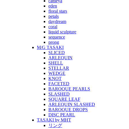
cattleya
eden
floral stars
petals
daydream
coral
liquid sculpture
sequence
prong
M/G TASAKI
SLICED
ARLEQUIN
SHELL
STELLAR
WEDGE
KNOT
FACETED
BAROQUE PEARLS
SLASHED
SQUARE LEAF
ARLEQUIN SLASHED
BAROQUE DROPS
DISC PEARL
TASAKI by MHT
リング