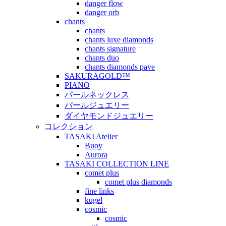
danger flow
danger orb
chants
chants
chants luxe diamonds
chants signature
chants duo
chants diamonds pave
SAKURAGOLD™
PIANO
パールネックレス
パールジュエリー
ダイヤモンドジュエリー
コレクション
TASAKI Atelier
Buoy
Aurora
TASAKI COLLECTION LINE
comet plus
comet plus diamonds
fine links
kugel
cosmic
cosmic