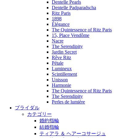
Dentelle Pearls
Dentelle Padparadscha
Ritz Paris
1898
Élégance
The Quintessence of Ritz Paris
15, Place Vendôme
Nacre
The Serendipity
Jardin Secret
Rêve Ritz
Pétale
Lumineux
Scintillement
Unisson
Harmonie
The Quintessence of Ritz Paris
The Serendipity
Perles de lumière
ブライダル
カテゴリー
婚約指輪
結婚指輪
ティアラ ＆ ヘアーコサージュ