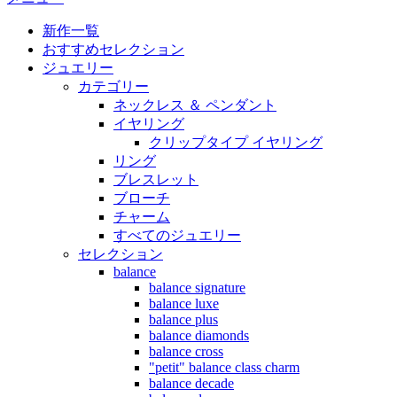
新作一覧
おすすめセレクション
ジュエリー
カテゴリー
ネックレス ＆ ペンダント
イヤリング
クリップタイプ イヤリング
リング
ブレスレット
ブローチ
チャーム
すべてのジュエリー
セレクション
balance
balance signature
balance luxe
balance plus
balance diamonds
balance cross
"petit" balance class charm
balance decade