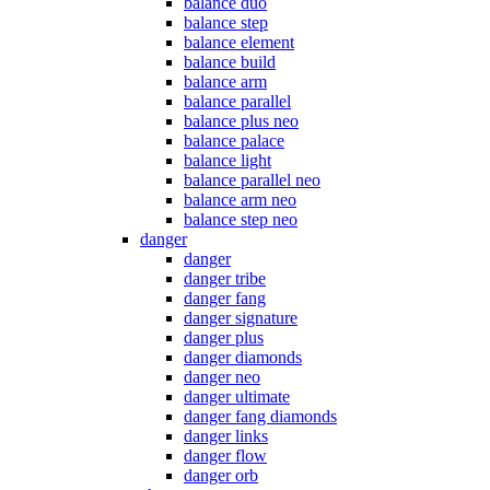
balance duo
balance step
balance element
balance build
balance arm
balance parallel
balance plus neo
balance palace
balance light
balance parallel neo
balance arm neo
balance step neo
danger
danger
danger tribe
danger fang
danger signature
danger plus
danger diamonds
danger neo
danger ultimate
danger fang diamonds
danger links
danger flow
danger orb