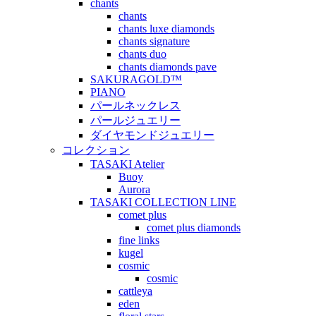
chants
chants
chants luxe diamonds
chants signature
chants duo
chants diamonds pave
SAKURAGOLD™
PIANO
パールネックレス
パールジュエリー
ダイヤモンドジュエリー
コレクション
TASAKI Atelier
Buoy
Aurora
TASAKI COLLECTION LINE
comet plus
comet plus diamonds
fine links
kugel
cosmic
cosmic
cattleya
eden