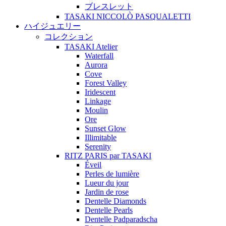
ブレスレット
TASAKI NICCOLÒ PASQUALETTI
ハイジュエリー
コレクション
TASAKI Atelier
Waterfall
Aurora
Cove
Forest Valley
Iridescent
Linkage
Moulin
Ore
Sunset Glow
Illimitable
Serenity
RITZ PARIS par TASAKI
Éveil
Perles de lumière
Lueur du jour
Jardin de rose
Dentelle Diamonds
Dentelle Pearls
Dentelle Padparadscha