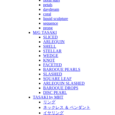
floral stars
petals
daydream
coral
liquid sculpture
sequence
prong
M/G TASAKI
SLICED
ARLEQUIN
SHELL
STELLAR
WEDGE
KNOT
FACETED
BAROQUE PEARLS
SLASHED
SQUARE LEAF
ARLEQUIN SLASHED
BAROQUE DROPS
DISC PEARL
TASAKI by MHT
リング
ネックレス ＆ ペンダント
イヤリング