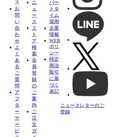
ス
ニ
パー
お
ュ
トタ
問
ー
イム
い
ス
採用
合
ス
企業
わ
ト
情報
WEB
せ
ア
ポリ
よ
検
シー
く
索
特定
あ
会
商法
る
員
取引
ご
登
に基
質
録
づく
問
の
表記
ア
ご
フ
案
タ
内
ニュースレターのご
ー
ご
登録
サ
注
ー
文
ビ
ガ