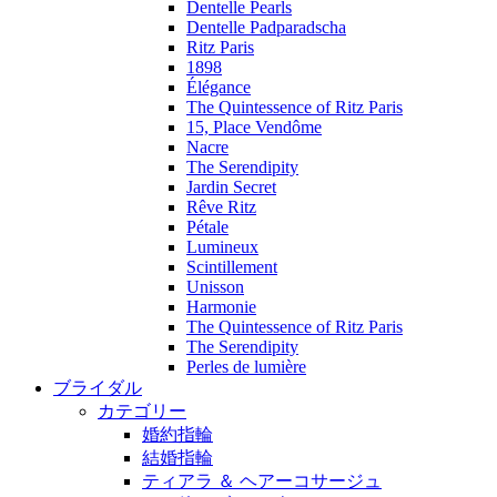
Dentelle Pearls
Dentelle Padparadscha
Ritz Paris
1898
Élégance
The Quintessence of Ritz Paris
15, Place Vendôme
Nacre
The Serendipity
Jardin Secret
Rêve Ritz
Pétale
Lumineux
Scintillement
Unisson
Harmonie
The Quintessence of Ritz Paris
The Serendipity
Perles de lumière
ブライダル
カテゴリー
婚約指輪
結婚指輪
ティアラ ＆ ヘアーコサージュ