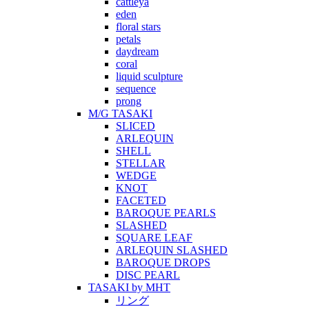
cattleya
eden
floral stars
petals
daydream
coral
liquid sculpture
sequence
prong
M/G TASAKI
SLICED
ARLEQUIN
SHELL
STELLAR
WEDGE
KNOT
FACETED
BAROQUE PEARLS
SLASHED
SQUARE LEAF
ARLEQUIN SLASHED
BAROQUE DROPS
DISC PEARL
TASAKI by MHT
リング