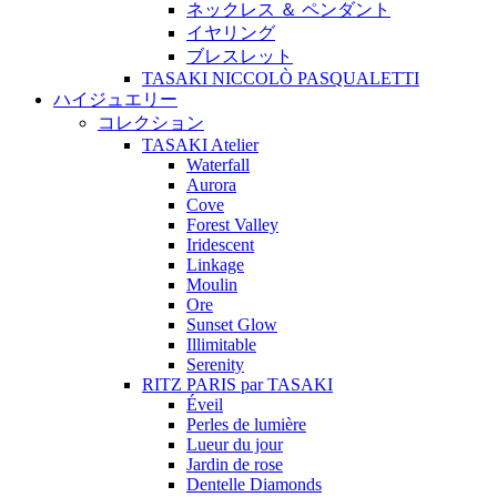
ネックレス ＆ ペンダント
イヤリング
ブレスレット
TASAKI NICCOLÒ PASQUALETTI
ハイジュエリー
コレクション
TASAKI Atelier
Waterfall
Aurora
Cove
Forest Valley
Iridescent
Linkage
Moulin
Ore
Sunset Glow
Illimitable
Serenity
RITZ PARIS par TASAKI
Éveil
Perles de lumière
Lueur du jour
Jardin de rose
Dentelle Diamonds