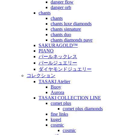
danger flow
danger orb
chants
chants
chants luxe diamonds
chants signature
chants duo
chants diamonds pave
SAKURAGOLD™
PIANO
パールネックレス
パールジュエリー
ダイヤモンドジュエリー
コレクション
TASAKI Atelier
Buoy
Aurora
TASAKI COLLECTION LINE
comet plus
comet plus diamonds
fine links
kugel
cosmic
cosmic