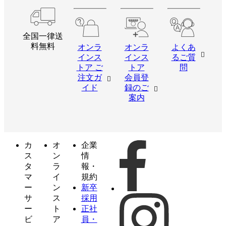
全国一律送
料無料
オンラ
オンラ
よくあ
インス
インス
るご質
トア ご
トア
問
注文ガ
会員登
イド
録のご
案内
カ
オ
企業
ス
ン
情
タ
ラ
報・
マ
イ
規約
ー
ン
新卒
サ
ス
採用
ー
ト
正社
ビ
ア
員・