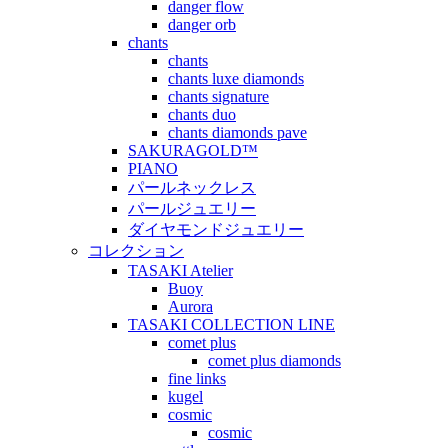
danger flow
danger orb
chants
chants
chants luxe diamonds
chants signature
chants duo
chants diamonds pave
SAKURAGOLD™
PIANO
パールネックレス
パールジュエリー
ダイヤモンドジュエリー
コレクション
TASAKI Atelier
Buoy
Aurora
TASAKI COLLECTION LINE
comet plus
comet plus diamonds
fine links
kugel
cosmic
cosmic