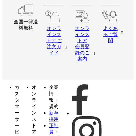
全国一律送
料無料
オンラ
オンラ
よくあ
インス
インス
るご質
トア ご
トア
問
注文ガ
会員登
イド
録のご
案内
カ
オ
企業
ス
ン
情
タ
ラ
報・
マ
イ
規約
ー
ン
新卒
サ
ス
採用
ー
ト
正社
ビ
ア
員・