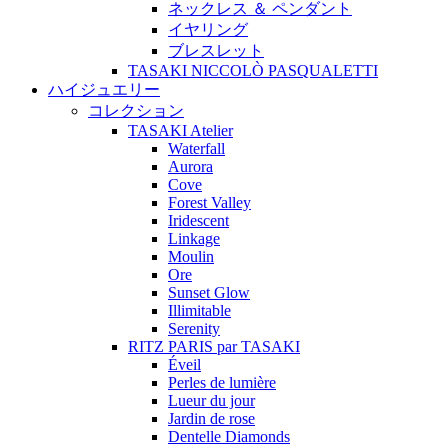
ネックレス ＆ ペンダント
イヤリング
ブレスレット
TASAKI NICCOLÒ PASQUALETTI
ハイジュエリー
コレクション
TASAKI Atelier
Waterfall
Aurora
Cove
Forest Valley
Iridescent
Linkage
Moulin
Ore
Sunset Glow
Illimitable
Serenity
RITZ PARIS par TASAKI
Éveil
Perles de lumière
Lueur du jour
Jardin de rose
Dentelle Diamonds