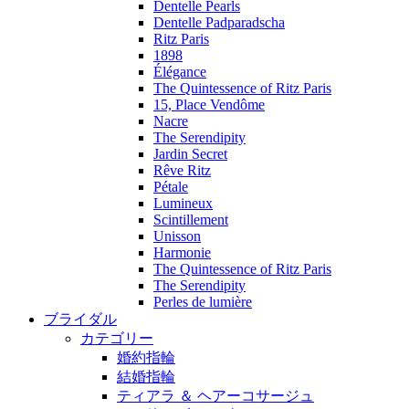
Dentelle Pearls
Dentelle Padparadscha
Ritz Paris
1898
Élégance
The Quintessence of Ritz Paris
15, Place Vendôme
Nacre
The Serendipity
Jardin Secret
Rêve Ritz
Pétale
Lumineux
Scintillement
Unisson
Harmonie
The Quintessence of Ritz Paris
The Serendipity
Perles de lumière
ブライダル
カテゴリー
婚約指輪
結婚指輪
ティアラ ＆ ヘアーコサージュ