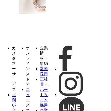
カ
オ
企業
ス
ン
情
タ
ラ
報・
マ
イ
規約
ー
ン
新卒
サ
ス
採用
ー
ト
正社
ビ
ア
員・
ス
ニ
パー
お
ュ
トタ
問
ー
イム
い
ス
採用
合
ス
企業