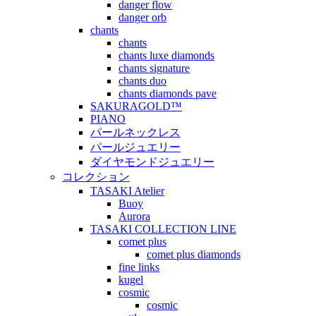
danger flow
danger orb
chants
chants
chants luxe diamonds
chants signature
chants duo
chants diamonds pave
SAKURAGOLD™
PIANO
パールネックレス
パールジュエリー
ダイヤモンドジュエリー
コレクション
TASAKI Atelier
Buoy
Aurora
TASAKI COLLECTION LINE
comet plus
comet plus diamonds
fine links
kugel
cosmic
cosmic