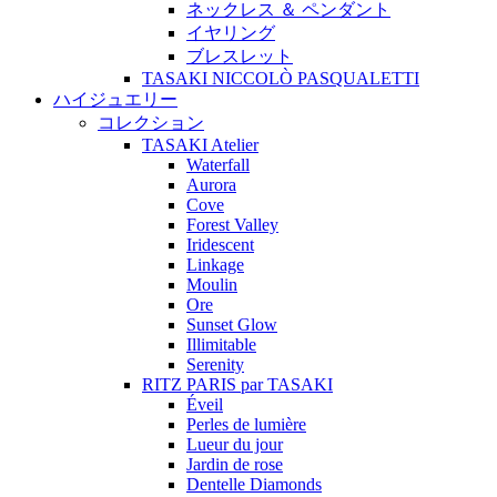
ネックレス ＆ ペンダント
イヤリング
ブレスレット
TASAKI NICCOLÒ PASQUALETTI
ハイジュエリー
コレクション
TASAKI Atelier
Waterfall
Aurora
Cove
Forest Valley
Iridescent
Linkage
Moulin
Ore
Sunset Glow
Illimitable
Serenity
RITZ PARIS par TASAKI
Éveil
Perles de lumière
Lueur du jour
Jardin de rose
Dentelle Diamonds