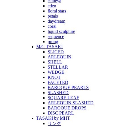
cattleya
eden
floral stars
petals
daydream
coral
liquid sculpture
sequence
prong
M/G TASAKI
SLICED
ARLEQUIN
SHELL
STELLAR
WEDGE
KNOT
FACETED
BAROQUE PEARLS
SLASHED
SQUARE LEAF
ARLEQUIN SLASHED
BAROQUE DROPS
DISC PEARL
TASAKI by MHT
リング