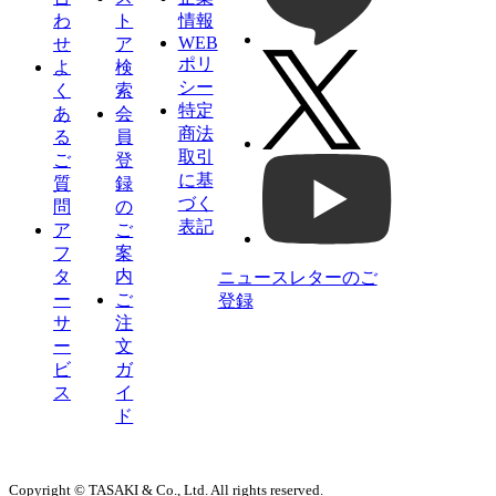
わ
ト
情報
WEB
せ
ア
ポリ
よ
検
シー
く
索
特定
あ
会
商法
る
員
取引
ご
登
に基
質
録
づく
問
の
表記
ア
ご
フ
案
タ
内
ニュースレターのご
ー
ご
登録
サ
注
ー
文
ビ
ガ
ス
イ
ド
Copyright © TASAKI & Co., Ltd. All rights reserved.