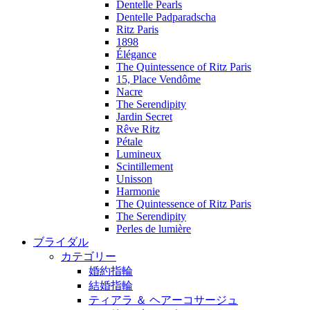
Dentelle Pearls
Dentelle Padparadscha
Ritz Paris
1898
Élégance
The Quintessence of Ritz Paris
15, Place Vendôme
Nacre
The Serendipity
Jardin Secret
Rêve Ritz
Pétale
Lumineux
Scintillement
Unisson
Harmonie
The Quintessence of Ritz Paris
The Serendipity
Perles de lumière
ブライダル
カテゴリー
婚約指輪
結婚指輪
ティアラ ＆ ヘアーコサージュ