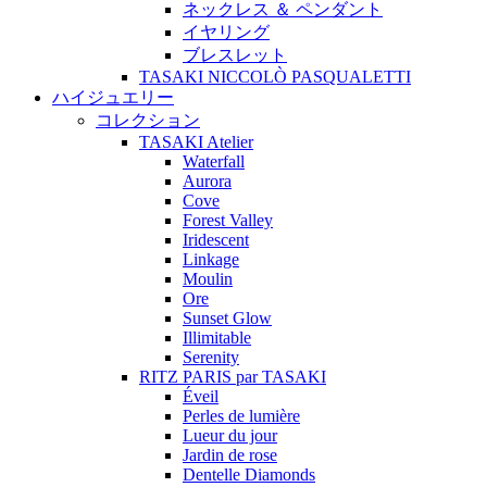
ネックレス ＆ ペンダント
イヤリング
ブレスレット
TASAKI NICCOLÒ PASQUALETTI
ハイジュエリー
コレクション
TASAKI Atelier
Waterfall
Aurora
Cove
Forest Valley
Iridescent
Linkage
Moulin
Ore
Sunset Glow
Illimitable
Serenity
RITZ PARIS par TASAKI
Éveil
Perles de lumière
Lueur du jour
Jardin de rose
Dentelle Diamonds