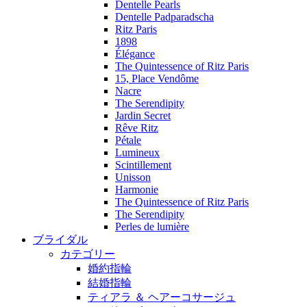
Dentelle Pearls
Dentelle Padparadscha
Ritz Paris
1898
Élégance
The Quintessence of Ritz Paris
15, Place Vendôme
Nacre
The Serendipity
Jardin Secret
Rêve Ritz
Pétale
Lumineux
Scintillement
Unisson
Harmonie
The Quintessence of Ritz Paris
The Serendipity
Perles de lumière
ブライダル
カテゴリー
婚約指輪
結婚指輪
ティアラ ＆ ヘアーコサージュ