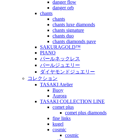
danger flow
danger orb
chants
chants
chants luxe diamonds
chants signature
chants duo
chants diamonds pave
SAKURAGOLD™
PIANO
パールネックレス
パールジュエリー
ダイヤモンドジュエリー
コレクション
TASAKI Atelier
Buoy
Aurora
TASAKI COLLECTION LINE
comet plus
comet plus diamonds
fine links
kugel
cosmic
cosmic