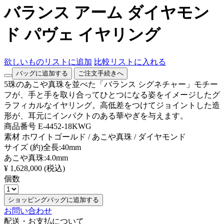
バランス アーム ダイヤモン
ド パヴェ イヤリング
欲しいものリストに追加
比較リストに入れる
バッグに追加する
ご注文手続きへ
5珠のあこや真珠を並べた「バランス シグネチャー」モチー
フが、手と手を取り合ってひとつになる姿をイメージしたグ
ラフィカルなイヤリング。高低差をつけてジョイントした造
形が、耳元にインパクトのある華やぎを与えます。
商品番号
E-4452-18KWG
素材
ホワイトゴールド / あこや真珠 / ダイヤモンド
サイズ
(約)全長:40mm
あこや真珠:4.0mm
¥ 1,628,000
(税込)
個数
ショッピングバッグに追加する
お問い合わせ
配送・お支払について