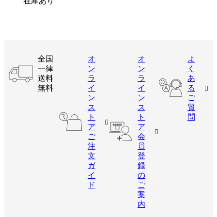
在庫あり
全国
オ
オ
よ
一律
ン
ン
く
送料
ラ
ラ
あ
無料
イ
イ
る
ン
ン
ご
ス
ス
質
ト
ト
問
ア
ア
ご
会
注
員
文
登
ガ
録
イ
の
ド
ご
案
内