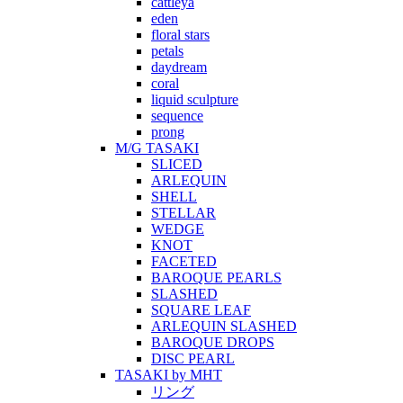
cattleya
eden
floral stars
petals
daydream
coral
liquid sculpture
sequence
prong
M/G TASAKI
SLICED
ARLEQUIN
SHELL
STELLAR
WEDGE
KNOT
FACETED
BAROQUE PEARLS
SLASHED
SQUARE LEAF
ARLEQUIN SLASHED
BAROQUE DROPS
DISC PEARL
TASAKI by MHT
リング