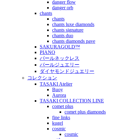
danger flow
danger orb
chants
chants
chants luxe diamonds
chants signature
chants duo
chants diamonds pave
SAKURAGOLD™
PIANO
パールネックレス
パールジュエリー
ダイヤモンドジュエリー
コレクション
TASAKI Atelier
Buoy
Aurora
TASAKI COLLECTION LINE
comet plus
comet plus diamonds
fine links
kugel
cosmic
cosmic