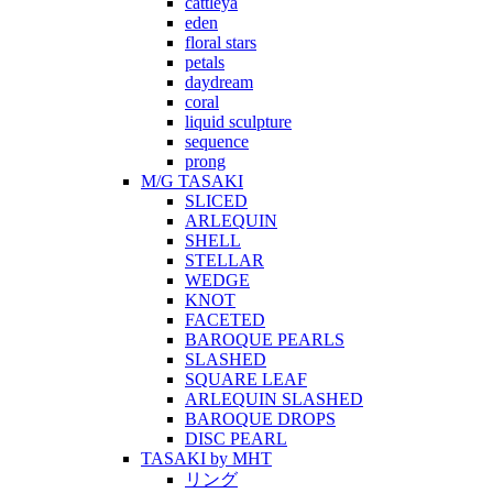
cattleya
eden
floral stars
petals
daydream
coral
liquid sculpture
sequence
prong
M/G TASAKI
SLICED
ARLEQUIN
SHELL
STELLAR
WEDGE
KNOT
FACETED
BAROQUE PEARLS
SLASHED
SQUARE LEAF
ARLEQUIN SLASHED
BAROQUE DROPS
DISC PEARL
TASAKI by MHT
リング