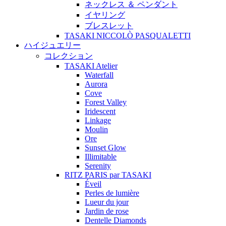
ネックレス ＆ ペンダント
イヤリング
ブレスレット
TASAKI NICCOLÒ PASQUALETTI
ハイジュエリー
コレクション
TASAKI Atelier
Waterfall
Aurora
Cove
Forest Valley
Iridescent
Linkage
Moulin
Ore
Sunset Glow
Illimitable
Serenity
RITZ PARIS par TASAKI
Éveil
Perles de lumière
Lueur du jour
Jardin de rose
Dentelle Diamonds