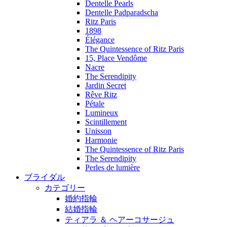
Dentelle Pearls
Dentelle Padparadscha
Ritz Paris
1898
Élégance
The Quintessence of Ritz Paris
15, Place Vendôme
Nacre
The Serendipity
Jardin Secret
Rêve Ritz
Pétale
Lumineux
Scintillement
Unisson
Harmonie
The Quintessence of Ritz Paris
The Serendipity
Perles de lumière
ブライダル
カテゴリー
婚約指輪
結婚指輪
ティアラ ＆ ヘアーコサージュ