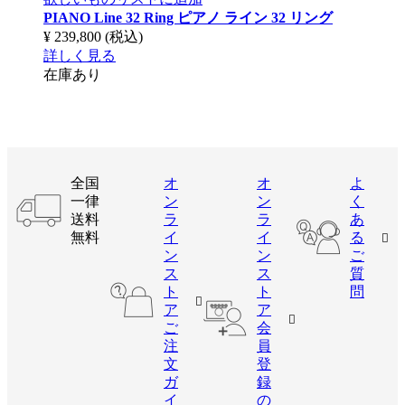
PIANO Line 32 Ring
ピアノ ライン 32 リング
¥ 239,800
(税込)
詳しく見る
在庫あり
全国
オ
オ
よ
一律
ン
ン
く
送料
ラ
ラ
あ
無料
イ
イ
る
ン
ン
ご
ス
ス
質
ト
ト
問
ア
ア
ご
会
注
員
文
登
ガ
録
イ
の