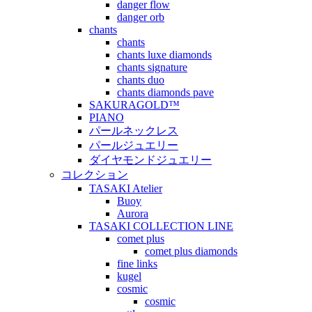
danger flow
danger orb
chants
chants
chants luxe diamonds
chants signature
chants duo
chants diamonds pave
SAKURAGOLD™
PIANO
パールネックレス
パールジュエリー
ダイヤモンドジュエリー
コレクション
TASAKI Atelier
Buoy
Aurora
TASAKI COLLECTION LINE
comet plus
comet plus diamonds
fine links
kugel
cosmic
cosmic