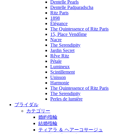
Dentelle Pearls
Dentelle Padparadscha
Ritz Paris
1898
Élégance
The Quintessence of Ritz Paris
15, Place Vendôme
Nacre
The Serendipity
Jardin Secret
Rêve Ritz
Pétale
Lumineux
Scintillement
Unisson
Harmonie
The Quintessence of Ritz Paris
The Serendipity
Perles de lumière
ブライダル
カテゴリー
婚約指輪
結婚指輪
ティアラ ＆ ヘアーコサージュ