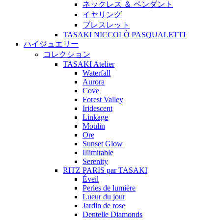
ネックレス ＆ ペンダント
イヤリング
ブレスレット
TASAKI NICCOLÒ PASQUALETTI
ハイジュエリー
コレクション
TASAKI Atelier
Waterfall
Aurora
Cove
Forest Valley
Iridescent
Linkage
Moulin
Ore
Sunset Glow
Illimitable
Serenity
RITZ PARIS par TASAKI
Éveil
Perles de lumière
Lueur du jour
Jardin de rose
Dentelle Diamonds