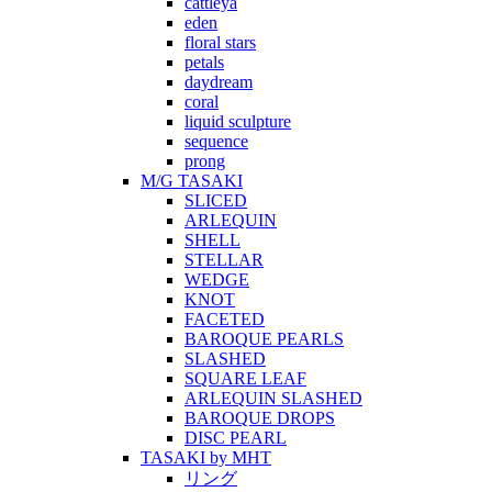
cattleya
eden
floral stars
petals
daydream
coral
liquid sculpture
sequence
prong
M/G TASAKI
SLICED
ARLEQUIN
SHELL
STELLAR
WEDGE
KNOT
FACETED
BAROQUE PEARLS
SLASHED
SQUARE LEAF
ARLEQUIN SLASHED
BAROQUE DROPS
DISC PEARL
TASAKI by MHT
リング