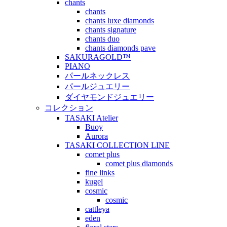
chants
chants
chants luxe diamonds
chants signature
chants duo
chants diamonds pave
SAKURAGOLD™
PIANO
パールネックレス
パールジュエリー
ダイヤモンドジュエリー
コレクション
TASAKI Atelier
Buoy
Aurora
TASAKI COLLECTION LINE
comet plus
comet plus diamonds
fine links
kugel
cosmic
cosmic
cattleya
eden