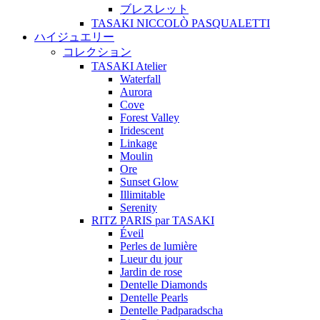
ブレスレット
TASAKI NICCOLÒ PASQUALETTI
ハイジュエリー
コレクション
TASAKI Atelier
Waterfall
Aurora
Cove
Forest Valley
Iridescent
Linkage
Moulin
Ore
Sunset Glow
Illimitable
Serenity
RITZ PARIS par TASAKI
Éveil
Perles de lumière
Lueur du jour
Jardin de rose
Dentelle Diamonds
Dentelle Pearls
Dentelle Padparadscha