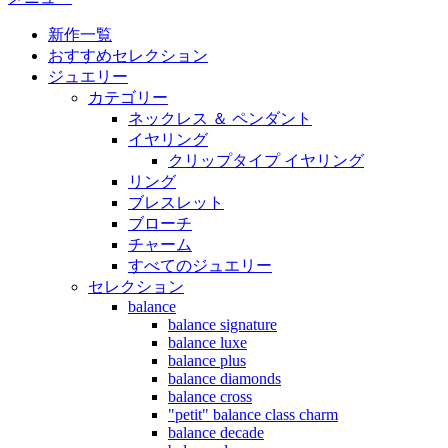
新作一覧
おすすめセレクション
ジュエリー
カテゴリー
ネックレス ＆ ペンダント
イヤリング
クリップタイプ イヤリング
リング
ブレスレット
ブローチ
チャーム
すべてのジュエリー
セレクション
balance
balance signature
balance luxe
balance plus
balance diamonds
balance cross
"petit" balance class charm
balance decade