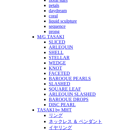
floral stars
petals
daydream
coral
liquid sculpture
sequence
prong
M/G TASAKI
SLICED
ARLEQUIN
SHELL
STELLAR
WEDGE
KNOT
FACETED
BAROQUE PEARLS
SLASHED
SQUARE LEAF
ARLEQUIN SLASHED
BAROQUE DROPS
DISC PEARL
TASAKI by MHT
リング
ネックレス ＆ ペンダント
イヤリング