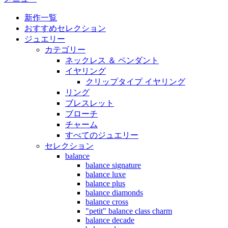
新作一覧
おすすめセレクション
ジュエリー
カテゴリー
ネックレス ＆ ペンダント
イヤリング
クリップタイプ イヤリング
リング
ブレスレット
ブローチ
チャーム
すべてのジュエリー
セレクション
balance
balance signature
balance luxe
balance plus
balance diamonds
balance cross
"petit" balance class charm
balance decade