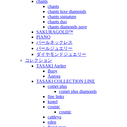
chants
chants
chants luxe diamonds
chants signature
chants duo
chants diamonds pave
SAKURAGOLD™
PIANO
パールネックレス
パールジュエリー
ダイヤモンドジュエリー
コレクション
TASAKI Atelier
Buoy
Aurora
TASAKI COLLECTION LINE
comet plus
comet plus diamonds
fine links
kugel
cosmic
cosmic
cattleya
eden