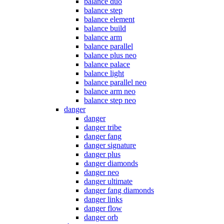
balance duo
balance step
balance element
balance build
balance arm
balance parallel
balance plus neo
balance palace
balance light
balance parallel neo
balance arm neo
balance step neo
danger
danger
danger tribe
danger fang
danger signature
danger plus
danger diamonds
danger neo
danger ultimate
danger fang diamonds
danger links
danger flow
danger orb