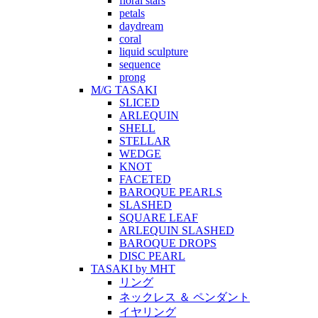
floral stars
petals
daydream
coral
liquid sculpture
sequence
prong
M/G TASAKI
SLICED
ARLEQUIN
SHELL
STELLAR
WEDGE
KNOT
FACETED
BAROQUE PEARLS
SLASHED
SQUARE LEAF
ARLEQUIN SLASHED
BAROQUE DROPS
DISC PEARL
TASAKI by MHT
リング
ネックレス ＆ ペンダント
イヤリング