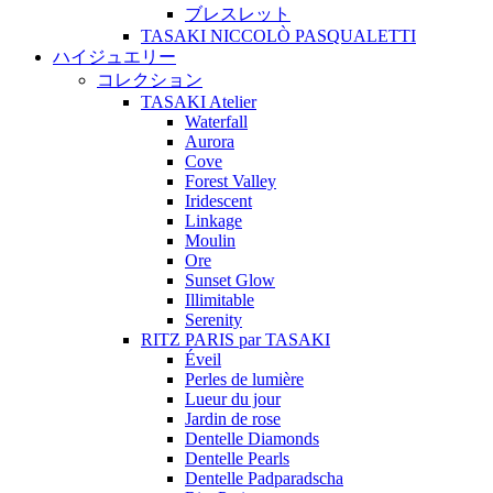
ブレスレット
TASAKI NICCOLÒ PASQUALETTI
ハイジュエリー
コレクション
TASAKI Atelier
Waterfall
Aurora
Cove
Forest Valley
Iridescent
Linkage
Moulin
Ore
Sunset Glow
Illimitable
Serenity
RITZ PARIS par TASAKI
Éveil
Perles de lumière
Lueur du jour
Jardin de rose
Dentelle Diamonds
Dentelle Pearls
Dentelle Padparadscha