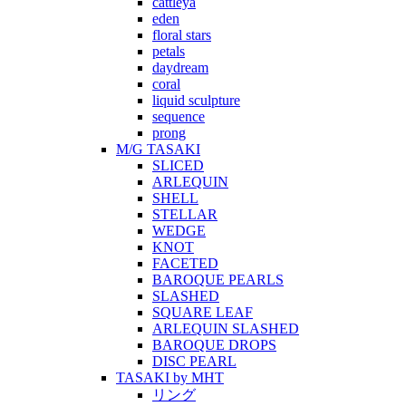
cattleya
eden
floral stars
petals
daydream
coral
liquid sculpture
sequence
prong
M/G TASAKI
SLICED
ARLEQUIN
SHELL
STELLAR
WEDGE
KNOT
FACETED
BAROQUE PEARLS
SLASHED
SQUARE LEAF
ARLEQUIN SLASHED
BAROQUE DROPS
DISC PEARL
TASAKI by MHT
リング