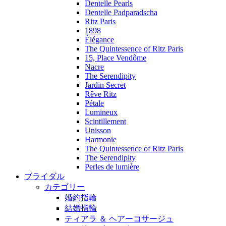
Dentelle Pearls
Dentelle Padparadscha
Ritz Paris
1898
Élégance
The Quintessence of Ritz Paris
15, Place Vendôme
Nacre
The Serendipity
Jardin Secret
Rêve Ritz
Pétale
Lumineux
Scintillement
Unisson
Harmonie
The Quintessence of Ritz Paris
The Serendipity
Perles de lumière
ブライダル
カテゴリー
婚約指輪
結婚指輪
ティアラ ＆ ヘアーコサージュ