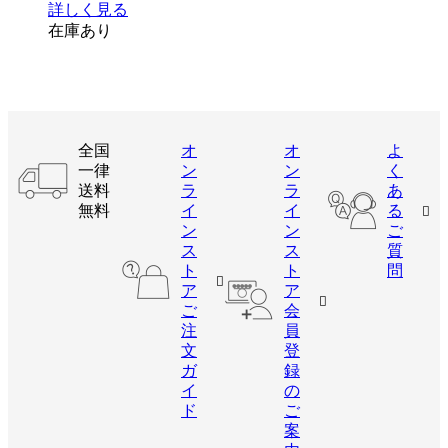
詳しく見る
在庫あり
全国
オ
オ
よ
一律
ン
ン
く
送料
ラ
ラ
あ
無料
イ
イ
る
ン
ン
ご
ス
ス
質
ト
ト
問
ア
ア
ご
会
注
員
文
登
ガ
録
イ
の
ド
ご
案