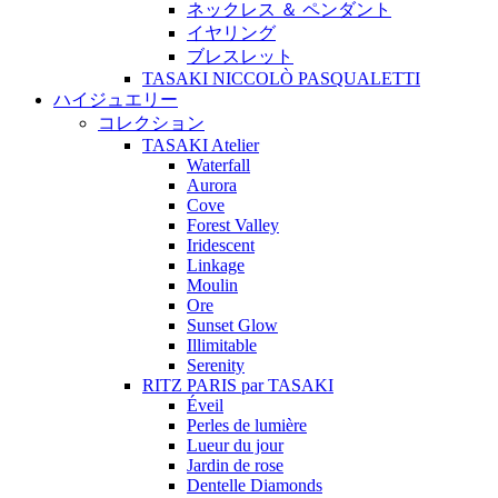
ネックレス ＆ ペンダント
イヤリング
ブレスレット
TASAKI NICCOLÒ PASQUALETTI
ハイジュエリー
コレクション
TASAKI Atelier
Waterfall
Aurora
Cove
Forest Valley
Iridescent
Linkage
Moulin
Ore
Sunset Glow
Illimitable
Serenity
RITZ PARIS par TASAKI
Éveil
Perles de lumière
Lueur du jour
Jardin de rose
Dentelle Diamonds