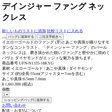
デインジャー ファング ネッ
クレス
欲しいものリストに追加
比較リストに入れる
バッグに追加する
ご注文手続きへ
イエローゴールドのファング (牙)とあこや真珠が織りなすモ
ダンなコントラスト。「デインジャー ファング」のパール
ネックレスは、磨き抜かれた鋭いファングと密やかに煌めく
パヴェ ダイヤモンドがエッジィな魅力を放ちます。
商品番号
UFN-N1335-18KYG
素材
イエローゴールド / あこや真珠 / ダイヤモンド
サイズ
(約)全長:55cm(アジャスター7cmを含む）
あこや真珠:6.5mm 7.0mm
¥ 1,661,000
(税込)
個数
ショッピングバッグに追加する
お問い合わせ
配送・お支払について