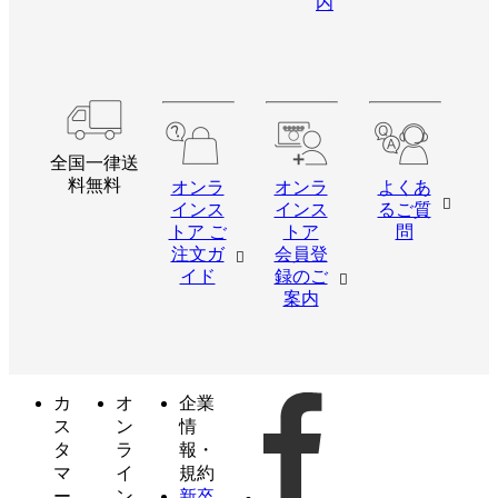
内
全国一律送
料無料
オンラ
オンラ
よくあ
インス
インス
るご質
トア ご
トア
問
注文ガ
会員登
イド
録のご
案内
カ
オ
企業
ス
ン
情
タ
ラ
報・
マ
イ
規約
ー
ン
新卒