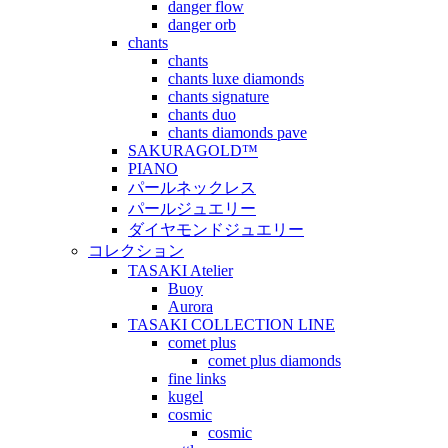
danger flow
danger orb
chants
chants
chants luxe diamonds
chants signature
chants duo
chants diamonds pave
SAKURAGOLD™
PIANO
パールネックレス
パールジュエリー
ダイヤモンドジュエリー
コレクション
TASAKI Atelier
Buoy
Aurora
TASAKI COLLECTION LINE
comet plus
comet plus diamonds
fine links
kugel
cosmic
cosmic