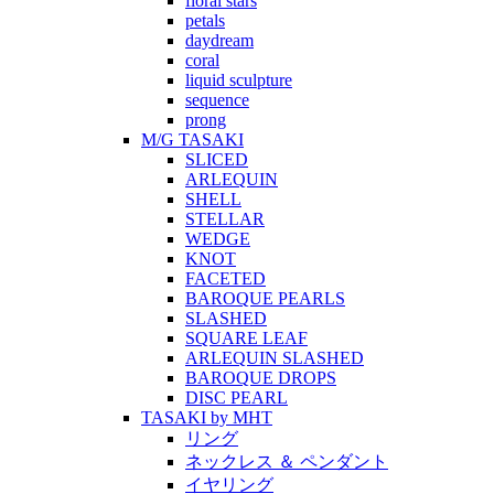
floral stars
petals
daydream
coral
liquid sculpture
sequence
prong
M/G TASAKI
SLICED
ARLEQUIN
SHELL
STELLAR
WEDGE
KNOT
FACETED
BAROQUE PEARLS
SLASHED
SQUARE LEAF
ARLEQUIN SLASHED
BAROQUE DROPS
DISC PEARL
TASAKI by MHT
リング
ネックレス ＆ ペンダント
イヤリング