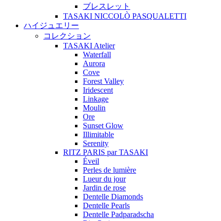
ブレスレット
TASAKI NICCOLÒ PASQUALETTI
ハイジュエリー
コレクション
TASAKI Atelier
Waterfall
Aurora
Cove
Forest Valley
Iridescent
Linkage
Moulin
Ore
Sunset Glow
Illimitable
Serenity
RITZ PARIS par TASAKI
Éveil
Perles de lumière
Lueur du jour
Jardin de rose
Dentelle Diamonds
Dentelle Pearls
Dentelle Padparadscha