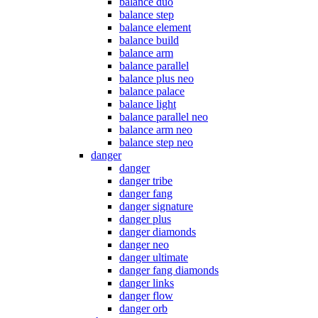
balance duo
balance step
balance element
balance build
balance arm
balance parallel
balance plus neo
balance palace
balance light
balance parallel neo
balance arm neo
balance step neo
danger
danger
danger tribe
danger fang
danger signature
danger plus
danger diamonds
danger neo
danger ultimate
danger fang diamonds
danger links
danger flow
danger orb