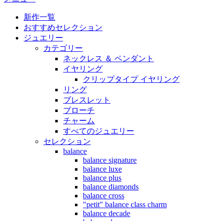
新作一覧
おすすめセレクション
ジュエリー
カテゴリー
ネックレス ＆ ペンダント
イヤリング
クリップタイプ イヤリング
リング
ブレスレット
ブローチ
チャーム
すべてのジュエリー
セレクション
balance
balance signature
balance luxe
balance plus
balance diamonds
balance cross
"petit" balance class charm
balance decade