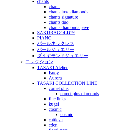
chants
chants
chants luxe diamonds
chants signature
chants duo
chants diamonds pave
SAKURAGOLD™
PIANO
パールネックレス
パールジュエリー
ダイヤモンドジュエリー
コレクション
TASAKI Atelier
Buoy
Aurora
TASAKI COLLECTION LINE
comet plus
comet plus diamonds
fine links
kugel
cosmic
cosmic
cattleya
eden